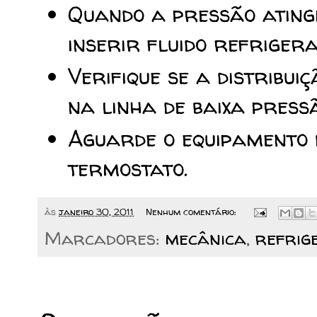
Quando a pressão atingi
inserir fluido refriger
Verifique se a distribui
na linha de baixa press
Aguarde o equipamento
termostato.
às
janeiro 30, 2011
Nenhum comentário:
Marcadores:
mecânica
,
refrig
19/01/2011