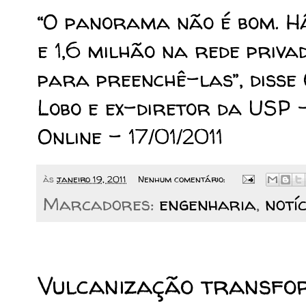
“O panorama não é bom. Há
e 1,6 milhão na rede priva
para preenchê-las”, disse O
Lobo e ex-diretor da USP 
Online - 17/01/2011
às
janeiro 19, 2011
Nenhum comentário:
Marcadores:
engenharia
,
notí
26/12/2010
Vulcanização transfo