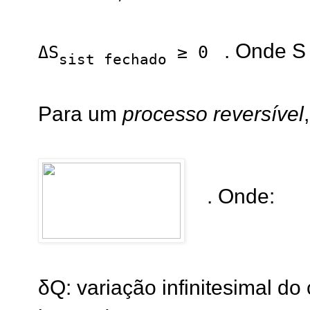
. Onde S 
ΔS
≥ 0
sist fechado
Para um
processo reversível
. Onde:
δQ: variação infinitesimal do 