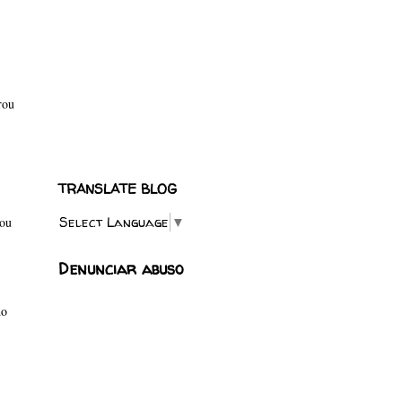
rou
TRANSLATE BLOG
Select Language
▼
vou
Denunciar abuso
do