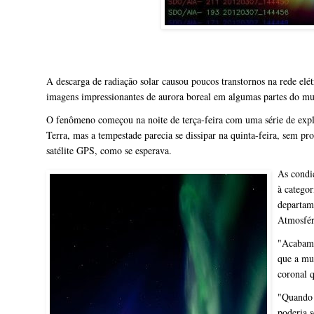
A descarga de radiação solar causou poucos transtornos na rede elé
imagens impressionantes de aurora boreal em algumas partes do m
O fenômeno começou na noite de terça-feira com uma série de explo
Terra, mas a tempestade parecia se dissipar na quinta-feira, sem p
satélite GPS, como se esperava.
As condi
à categor
departam
Atmosfér
"Acabamo
que a mu
coronal q
"Quando 
poderia s