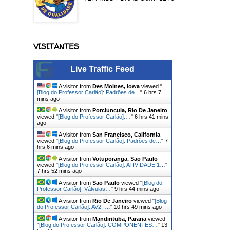
VISITANTES
Live Traffic Feed
A visitor from
Des Moines, Iowa
viewed "
[Blog do Professor Carlão]: Padrões de…
"
6 hrs 7
mins ago
A visitor from
Porciuncula, Rio De Janeiro
viewed "
[Blog do Professor Carlão]:…
"
6 hrs 41 mins
ago
A visitor from
San Francisco, California
viewed "
[Blog do Professor Carlão]: Padrões de…
"
7
hrs 6 mins ago
A visitor from
Votuporanga, Sao Paulo
viewed "
[Blog do Professor Carlão]: ATIVIDADE 1…
"
7 hrs 52 mins ago
A visitor from
Sao Paulo
viewed "
[Blog do
Professor Carlão]: Válvulas…
"
9 hrs 44 mins ago
A visitor from
Rio De Janeiro
viewed "
[Blog
do Professor Carlão]: AV2 -…
"
10 hrs 49 mins ago
A visitor from
Mandirituba, Parana
viewed
"
[Blog do Professor Carlão]: COMPONENTES…
"
13