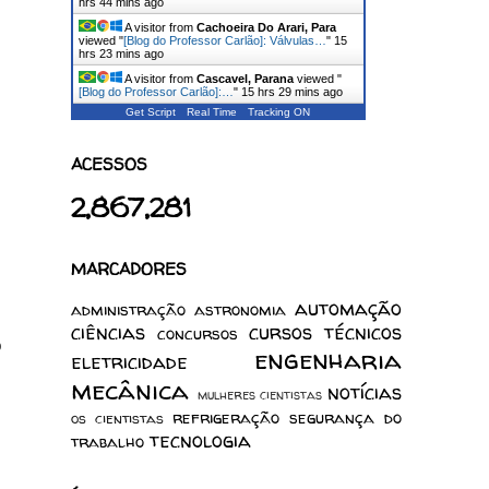
hrs 44 mins ago
A visitor from
Cachoeira Do Arari, Para
viewed "
[Blog do Professor Carlão]: Válvulas…
"
15
hrs 23 mins ago
A visitor from
Cascavel, Parana
viewed "
[Blog do Professor Carlão]:…
"
15 hrs 29 mins ago
Get Script
Real Time
Tracking ON
ACESSOS
2,867,281
MARCADORES
automação
administração
astronomia
ciências
cursos técnicos
concursos
o
engenharia
eletricidade
mecânica
notícias
mulheres cientistas
refrigeração
segurança do
os cientistas
tecnologia
trabalho