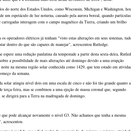
dos do norte dos Estados Unidos, como Wisconsin, Michigan e Washington, ho
 de um espetáculo de luz noturna, causado pela aurora boreal, quando partículas
e carregadas interagem com o campo magnético da Tierra, criando um brilho
os operadores elétricos já tenham "visto estas alterações em seus sistemas, tud
star dentro do que são capazes de manejar", acrescentou Rutledge.
 espere uma redução paulatina da tempestade a partir desta sexta-deira, Rutle
sobre a possibilidade de mais alterações até domingo devido a uma erupção
a noite na mesma região solar conhecida como 1429, que tem estado em ativida
começo da semana.
a solar atingiu nível dois em uma escala de cinco e não foi tão grande quanto a
de terça-feira, mas se combinou a uma ejeção de massa coronal que, segundo
, se dirigirá para a Terra na madrugada de domingo.
e que pode alcançar novamente o nível G3. Não achamos que tenha a mesma
, acrescentou.