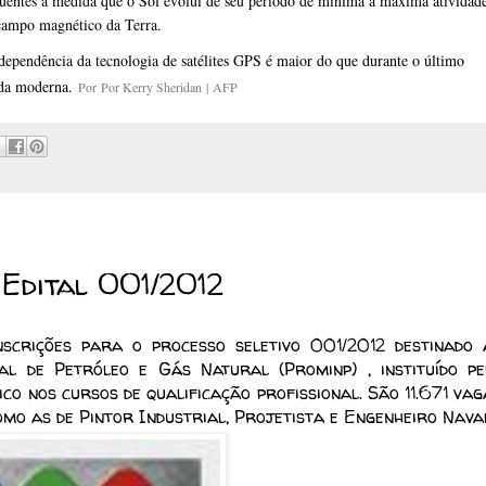
quentes à medida que o Sol evolui de seu período de mínima a máxima atividad
 campo magnético da Terra.
dependência da tecnologia de satélites GPS é maior do que durante o último
vida moderna.
Por
Por Kerry Sheridan
|
AFP
 Edital 001/2012
nscrições para o processo seletivo 001/2012 destinado 
l de Petróleo e Gás Natural (Prominp) , instituído pe
co nos cursos de qualificação profissional. São 11.671 vag
mo as de Pintor Industrial, Projetista e Engenheiro Naval