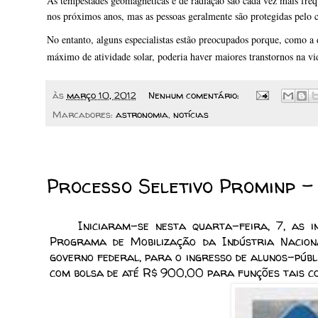
As tempestades geomagnéticas e de radiação são cada vez mais fre
nos próximos anos, mas as pessoas geralmente são protegidas pelo
No entanto, alguns especialistas estão preocupados porque, como a 
máximo de atividade solar, poderia haver maiores transtornos na 
às
março 10, 2012
Nenhum comentário:
Marcadores:
astronomia
,
notícias
09/03/2012
Processo Seletivo Prominp -
Iniciaram-se nesta quarta-feira, 7, as i
Programa de Mobilização da Indústria Naciona
governo federal, para o ingresso de alunos-públi
com bolsa de até R$ 900,00 para funções tais co