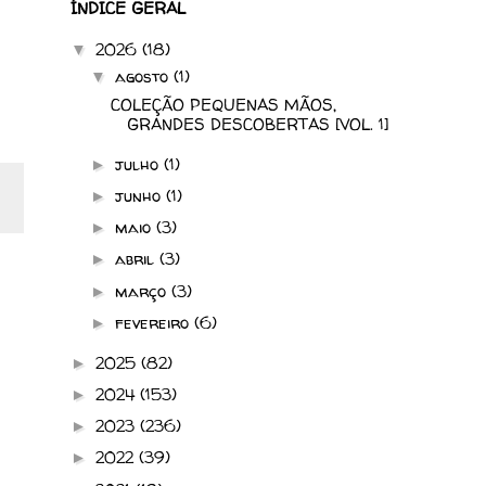
ÍNDICE GERAL
2026
(18)
▼
agosto
(1)
▼
COLEÇÃO PEQUENAS MÃOS,
GRANDES DESCOBERTAS [VOL. 1]
julho
(1)
►
junho
(1)
►
maio
(3)
►
abril
(3)
►
março
(3)
►
fevereiro
(6)
►
2025
(82)
►
2024
(153)
►
2023
(236)
►
2022
(39)
►