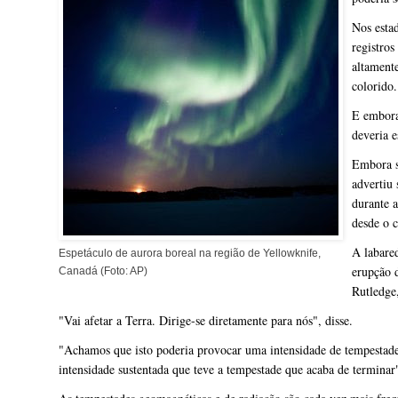
Nos esta
registros
altament
colorido.
E embora 
deveria e
Embora se
advertiu 
durante 
desde o 
A labared
Espetáculo de aurora boreal na região de Yellowknife,
erupção 
Canadá (Foto: AP)
Rutledge
"Vai afetar a Terra. Dirige-se diretamente para nós", disse.
"Achamos que isto poderia provocar uma intensidade de tempestad
intensidade sustentada que teve a tempestade que acaba de terminar"