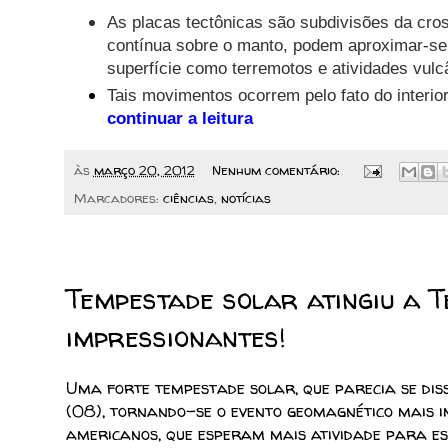
As placas tectônicas são subdivisões da cro
contínua sobre o manto, podem aproximar-se
superfície como terremotos e atividades vulc
Tais movimentos ocorrem pelo fato do interior
continuar a leitura
às
março 20, 2012
Nenhum comentário:
Marcadores:
ciências
,
notícias
10/03/2012
Tempestade solar atingiu a 
impressionantes!
Uma forte tempestade solar, que parecia se diss
(08), tornando-se o evento geomagnético mais i
americanos, que esperam mais atividade para es