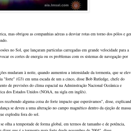
trica, mas obrigou as companhias aéreas a desviar rotas em torno dos pólos e ge
undo.
sões no Sol, que lançaram partículas carregadas em grande velocidade para a
rovocar os cortes de energia ou os problemas com os sistemas de navegação por
ções mudaram à noite, quando aumentou a intensidade da tormenta, que se ele
ia "forte" (G3) em uma escada de um a cinco, disse Bob Rutledge, chefe do
ento de previsões do clima espacial na Adminstração Nacional Oceânica e
ica dos Estados Unidos (NOAA, na sigla em inglês).
s recebendo alguma coisa do forte impacto que esperávamos", disse, explican
dança se deveu a uma alteração no campo magnético dentro da ejeção de massa
ue explodiu fora do sol.
se olha a tempestade de forma global, em termos de tamanho e de potência,
e dizer que é a tormenta mais forte desde novembro de 2004", disse.