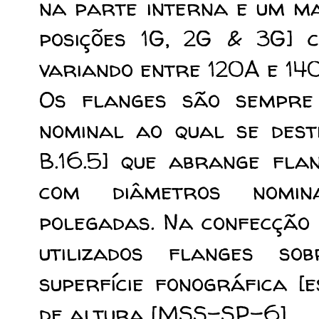
na parte interna e um ma
posições 1G, 2G & 3G] 
variando entre 120A e 14
Os flanges são sempre 
nominal ao qual se des
B.16.5] que abrange fla
com diâmetros nomi
polegadas.
Na confecção
utilizados flanges so
superfície fonográfica [
de altura [MSS-SP-6].