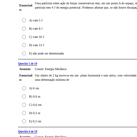
Uma partícula sobre ação de forças conservativas tem, em um ponto A do espaço, e
Enunciad
partícula tem 4 J de energia potencial. Podemos afirmar que, se não houve dissipaç
o:
A) vale 5 J
B) vale 8 J
C) vale 16 J
D) vale 13 J
E) não pode ser determinada.
Questão 5 de 10
Assunto:
Conser. Energia Mecânica
Enunciad
Um objeto de 2 kg move-se em um plano horizontal e sem atrito, com velocidade 
o:
uma deformação máxima de
A) 6 cm
B) 0,6 m
C) 0,6 cm
D) 0,3 m
E) 0,3 cm
Questão 6 de 10
Assunto:
Conser. Energia Mecânica