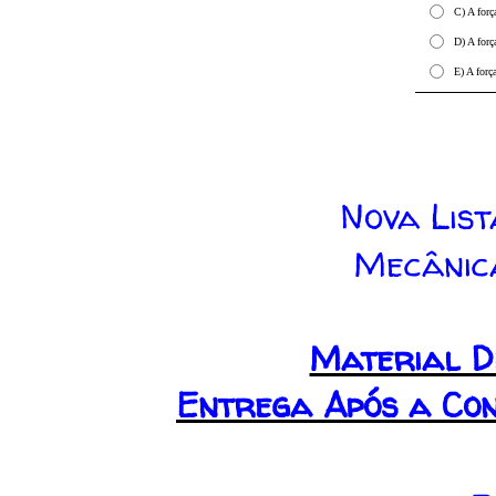
C) A for
D) A forç
E) A forç
Nova Lis
Mecânica
Material D
Entrega Após a Co