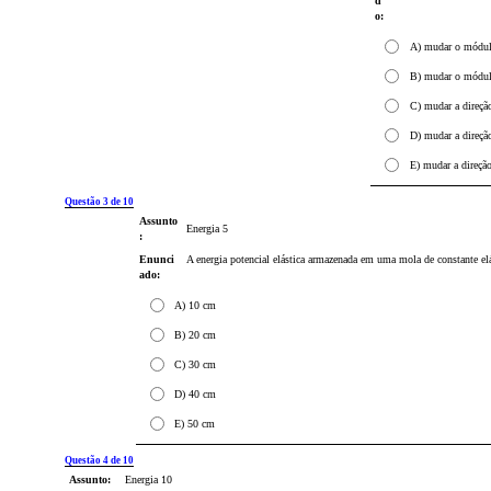
d
o:
A) mudar o módulo
B) mudar o módulo
C) mudar a direçã
D) mudar a direção
E) mudar a direçã
Questão 3 de 10
Assunto
Energia 5
:
Enunci
A energia potencial elástica armazenada em uma mola de constante e
ado:
A) 10 cm
B) 20 cm
C) 30 cm
D) 40 cm
E) 50 cm
Questão 4 de 10
Assunto:
Energia 10