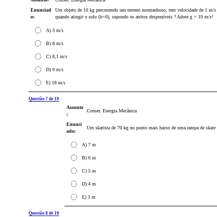
Enunciad
Um objeto de 10 kg percorrendo um terreno montanhoso, tem velocidade de 1 m/s qu
o:
quando atingir o solo (h=0), supondo os atritos desprezíveis ? Adote g = 10 m/s²
A) 3 m/s
B) 8 m/s
C) 8,1 m/s
D) 9 m/s
E) 18 m/s
Questão 7 de 10
Assunto
Conser. Energia Mecânica
:
Enunci
Um skatista de 70 kg no ponto mais baixo de uma rampa de skate t
ado:
A) 7 m
B) 6 m
C) 5 m
D) 4 m
E) 3 m
Questão 8 de 10