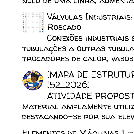
nulo de uma linha, aumenta 
Válvulas Industriais
Roscado
Conexões industriais 
tubulações a outras tubula
trocadores de calor, vasos d
[MAPA DE ESTRUTU
[52_2026]
ATIVIDADE PROPOSTA
material amplamente utiliz
destacando-se por sua elev
Elementos de Máquinas I -