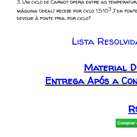
3.
Um ciclo de Carnot opera entre as temperatura
.
3
máquina (ideal) recebe por ciclo 1,5
10
J da font
devolve à fonte fria, por ciclo?
Lista Resolvi
Material D
Entrega Após a Co
R