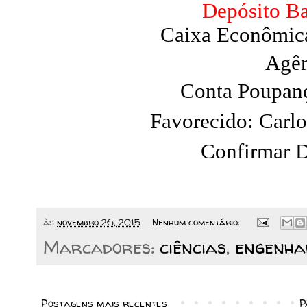
Depósito Ba
Caixa Econômica
Agên
Conta Poupan
Favorecido: Carlo
Confirmar D
às
novembro 26, 2015
Nenhum comentário:
Marcadores:
ciências
,
engenha
Postagens mais recentes
P