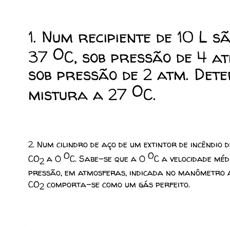
1. Num recipiente de 10 L s
O
37
C, sob pressão de 4
a
sob pressão de 2 atm. Det
O
mistura a 27
C.
2.
Num cilindro de aço de um extintor de incêndio 
O
O
CO
a 0
C. Sabe
-
se que a 0
C a velocidade méd
2
pressão, em atmosferas, indicada no manômetro a
CO
comporta
-
se como um gás perfeito.
2