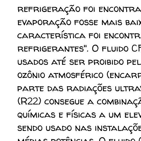
refrigeração foi encontrar
evaporação fosse mais baix
característica foi encont
refrigerantes". O fluido C
usados até ser proibido pe
ozônio atmosférico (encar
parte das radiações ultrav
(R22) consegue a combinaç
químicas e físicas a um el
sendo usado nas instalaçõe
médias potências. O fluido 