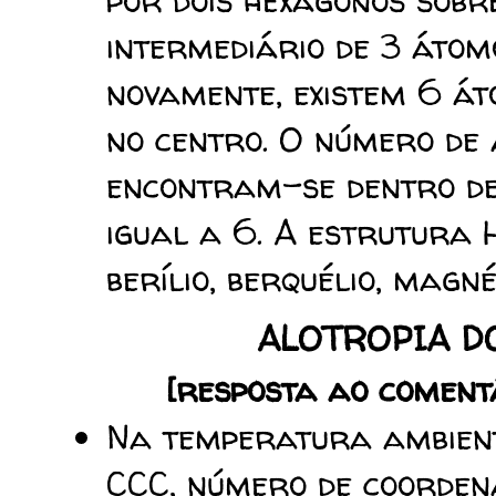
por dois hexágonos sobr
intermediário de
3
átomo
novamente, existem
6
áto
no centro.
O número de 
encontram-se dentro de
igual a
6
.
A estrutura 
berílio, berquélio, magné
ALOTROPIA DO
[resposta ao coment
Na temperatura ambient
CCC, número de coorde