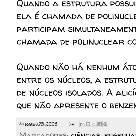
Quando a estrutura possui
ela é chamada de polinucl
participam simultaneamente
chamada de polinuclear c
Quando não há nenhum át
entre os núcleos, a estru
de núcleos isolados. A alic
que não apresente o benze
às
março 25, 2008
Marcadores:
ciências
,
engenha