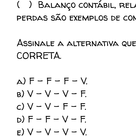
( ) Balanço contábil, rela
perdas são exemplos de con
Assinale a alternativa qu
CORRETA.
a) F – F – F – V.
b) V – V – V – F.
c) V – V – F – F.
d) F – F – V – F.
e) V – V – V – V.