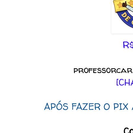
R
professorcar
[CH
APÓS FAZER O PIX
Co