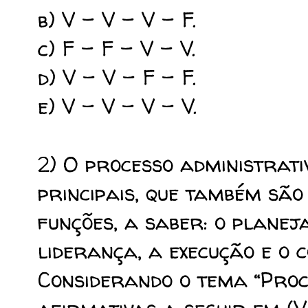
b) V – V – V – F.
c) F – F – V – V.
d) V – V – F – F.
e) V – V – V – V.
2) O processo administrati
principais, que também são
funções, a saber: o planej
liderança, a execução e o 
Considerando o tema “Proce