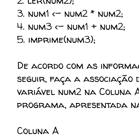
2. ler(num2);
3. num1 <- num2 * num2;
4. num3 <- num1 + num2;
5. imprime(num3);
De acordo com as informa
seguir, faça a associação 
variável num2 na Coluna A
programa, apresentada na
Coluna A Co