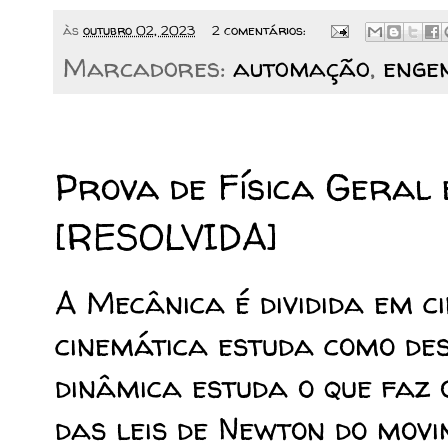
às
outubro 02, 2023
2 comentários:
Marcadores:
automação
,
enge
29/09/2023
Prova de Física Geral
[RESOLVIDA]
A Mecânica é dividida em c
cinemática estuda como de
dinâmica estuda o que faz
das leis de Newton do movi