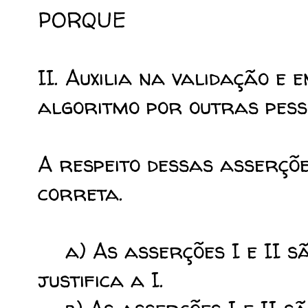
PORQUE
II. Auxilia na validação e 
algoritmo por outras pess
A respeito dessas asserçõe
correta.
a) As asserções I e II são
justifica a I.