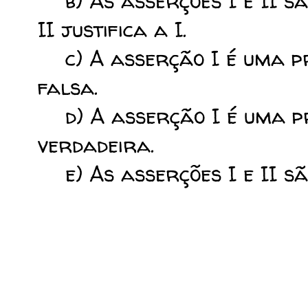
b) As asserções I e II sã
II justifica a I.
c) A asserção I é uma pro
falsa.
d) A asserção I é uma pro
verdadeira.
e) As asserções I e II sã