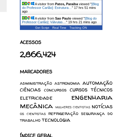
A visitor from
Patos, Paraiba
viewed "
[Blog
do Professor Carlão]: Estrutura…
"
17 hrs 51 mins
ago
A visitor from
Sao Paulo
viewed "
[Blog do
Professor Carlão]: Válvulas…
"
19 hrs 21 mins ago
Get Script
Real Time
Tracking ON
ACESSOS
2,866,424
MARCADORES
automação
administração
astronomia
ciências
cursos técnicos
concursos
engenharia
eletricidade
mecânica
notícias
mulheres cientistas
refrigeração
segurança do
os cientistas
tecnologia
trabalho
ÍNDICE GERAL