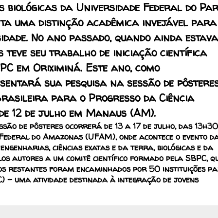
s biológicas da Universidade Federal do Pa
nta uma distinção acadêmica invejável para
idade. No ano passado, quando ainda estava
 teve seu trabalho de iniciação científica
C em Oriximiná. Este ano, como
esentará sua pesquisa na sessão de pôstere
Brasileira para o Progresso da Ciência
 de 12 de julho em Manaus (AM).
são de pôsteres ocorrerá de 13 a 17 de julho, das 13h30
 Federal do Amazonas (UFAM), onde acontece o evento d
ngenharias, ciências exatas e da terra, biológicas e da
los autores a um comitê científico formado pela SBPC, q
s restantes foram encaminhados por 50 instituições p
C) – uma atividade destinada à integração de jovens