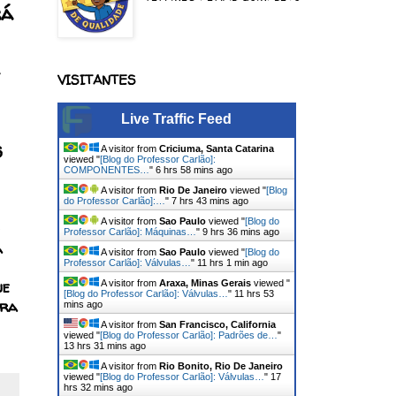
rá
VISITANTES
Live Traffic Feed
s
A visitor from
Criciuma, Santa Catarina
viewed "
[Blog do Professor Carlão]:
COMPONENTES…
"
6 hrs 58 mins ago
A visitor from
Rio De Janeiro
viewed "
[Blog
do Professor Carlão]:…
"
7 hrs 43 mins ago
A visitor from
Sao Paulo
viewed "
[Blog do
Professor Carlão]: Máquinas…
"
9 hrs 36 mins ago
a
A visitor from
Sao Paulo
viewed "
[Blog do
Professor Carlão]: Válvulas…
"
11 hrs 1 min ago
ue
A visitor from
Araxa, Minas Gerais
viewed "
[Blog do Professor Carlão]: Válvulas…
"
11 hrs 53
ara
mins ago
A visitor from
San Francisco, California
viewed "
[Blog do Professor Carlão]: Padrões de…
"
13 hrs 31 mins ago
A visitor from
Rio Bonito, Rio De Janeiro
viewed "
[Blog do Professor Carlão]: Válvulas…
"
17
hrs 32 mins ago