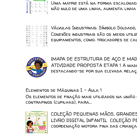
Uma matriz está na forma escalonada
não nulo de uma linha, aumenta linha a
Válvulas Industriais: Símbolo Soldado
Conexões industriais são os meios uti
equipamentos, como: trocadores de calo
[MAPA DE ESTRUTURA DE AÇO E MAD
ATIVIDADE PROPOSTA ETAPA 1 A madeir
destacando-se por sua elevada relaçã
Elementos de Máquinas I - Aula 1
Os elementos de fixação mais utilizados na união 
contrapinos (cupilhas), para...
COLEÇÃO PEQUENAS MÃOS, GRANDES 
LIVRO DIGITAL INFANTIL COLEÇÃO P
coordenação motora fina das crianças