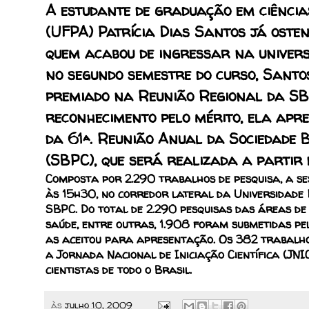
A estudante de graduação em ciência
(UFPA) Patrícia Dias Santos já oste
quem acabou de ingressar na univers
no segundo semestre do curso, Santos
premiado na Reunião Regional da SBP
reconhecimento pelo mérito, ela apr
da 61ª. Reunião Anual da Sociedade 
(SBPC), que será realizada a partir
Composta por 2.290 trabalhos de pesquisa, a ses
às 15h30, no corredor lateral da Universidade
SBPC. Do total de 2.290 pesquisas das áreas de e
saúde, entre outras, 1.908 foram submetidas pe
as aceitou para apresentação. Os 382 trabalho
a Jornada Nacional de Iniciação Científica (JNI
cientistas de todo o Brasil.
às
julho 10, 2009