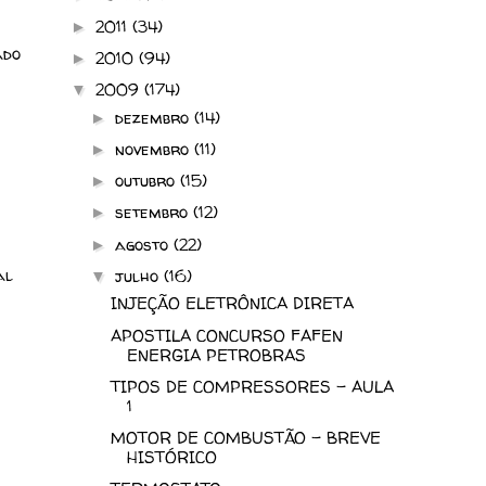
2011
(34)
►
ado
2010
(94)
►
2009
(174)
▼
dezembro
(14)
►
novembro
(11)
►
outubro
(15)
►
setembro
(12)
►
agosto
(22)
►
al
julho
(16)
▼
INJEÇÃO ELETRÔNICA DIRETA
APOSTILA CONCURSO FAFEN
ENERGIA PETROBRAS
TIPOS DE COMPRESSORES - AULA
1
MOTOR DE COMBUSTÃO - BREVE
HISTÓRICO