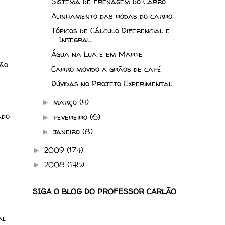
Sistema de Frenagem do Carro
Alinhamento das rodas do carro
Tópicos de Cálculo Diferencial e
Integral
Água na Lua e em Marte
ão
Carro movido a grãos de café
Dúvidas no Projeto Experimental
março
(4)
►
ado
fevereiro
(6)
►
janeiro
(8)
►
2009
(174)
►
2008
(145)
►
SIGA O BLOG DO PROFESSOR CARLÃO
al