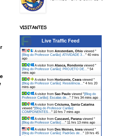
VISITANTES
Live Traffic Feed
r
A visitor from
Amsterdam, Ohio
viewed "
[Blog do Professor Carlão]: ATIVIDADE 3…
"
40 mins
ago
A visitor from
Alasca, Rondonia
viewed "
[Blog do Professor Carlão]: PROJETO DE…
"
54
mins ago
 e
A visitor from
Horizonte, Ceara
viewed "
e
[Blog do Professor Carlão]: Resistência…
"
4 hrs 20
mins ago
A visitor from
Sao Paulo
viewed "
[Blog do
Professor Carlão]: Escalas de…
"
7 hrs 34 mins ago
A visitor from
Criciuma, Santa Catarina
viewed "
[Blog do Professor Carlão]:
COMPONENTES…
"
10 hrs 7 mins ago
A visitor from
Cascavel, Parana
viewed "
[Blog do Professor Carlão]:…
"
11 hrs 13 mins ago
A visitor from
Des Moines, Iowa
viewed "
[Blog do Professor Carlão]: Padrões de…
"
19 hrs 45