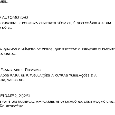
es...
O AUTOMOTIVO
o funcione e promova conforto térmico, é necessário que um
no v...
 quando o número de zeros, que precede o primeiro element
 linha...
, Flangeado e Roscado
lizados para unir tubulações a outras tubulações e a
r, vasos de...
EIRA][52_2026]
a é um material amplamente utilizado na construção civil,
o resistênc...