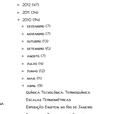
2012
(47)
►
2011
(34)
►
2010
(94)
▼
dezembro
(7)
►
novembro
(7)
►
outubro
(13)
►
setembro
(6)
►
agosto
(7)
►
julho
(4)
►
junho
(12)
►
maio
(11)
►
abril
(9)
▼
Química Tecnológica: Termoquímica
Escalas Termométricas
ga
Exposição Einstein no Rio de Janeiro