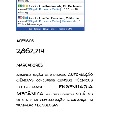
mins ago
A visitor from
Porciuncula, Rio De Janeiro
viewed "
[Blog do Professor Carlão]:…
"
20 hrs 18
mins ago
A visitor from
San Francisco, California
viewed "
[Blog do Professor Carlão]: Padrões de…
"
20 hrs 44 mins ago
Get Script
Real Time
Tracking ON
ACESSOS
2,867,714
MARCADORES
automação
administração
astronomia
ciências
cursos técnicos
concursos
engenharia
eletricidade
mecânica
notícias
mulheres cientistas
refrigeração
segurança do
os cientistas
tecnologia
trabalho