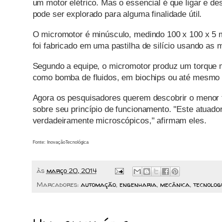
um motor elétrico. Mas o essencial é que ligar e d
pode ser explorado para alguma finalidade útil.
O micromotor é minúsculo, medindo 100 x 100 x 5 
foi fabricado em uma pastilha de silício usando as
Segundo a equipe, o micromotor produz um torque m
como bomba de fluidos, em biochips ou até mesmo n
Agora os pesquisadores querem descobrir o menor 
sobre seu princípio de funcionamento. "Este atuad
verdadeiramente microscópicos," afirmam eles.
Fonte: InovaçãoTecnológica
às
março 20, 2014
Marcadores:
automação
,
engenharia
,
mecânica
,
tecnolog