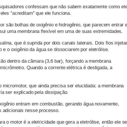
pesquisadores confessam que não sabem exatamente como el
 eles "acreditam" que ele funciona.
r são bolhas de oxigênio e hidrogênio, que parecem entrar
sui uma membrana flexível em uma de suas extremidades.
ina, que é suprida por dois canais laterais. Dois fios injet
io e o oxigênio da água se dissociarem por eletrólise.
ão dentro da câmara (3,6 bar), forçando a membrana
 micrômetro. Quando a corrente elétrica é desligada, a
o micromotor, que ainda precisa ser elucidada: a membrana
ia ser explicado pela dissipação.
oxigênio entram em combustão, gerando água novamente,
s adicionais nesse processo.
a o motor é a eletricidade que gera a eletrólise, então ele se