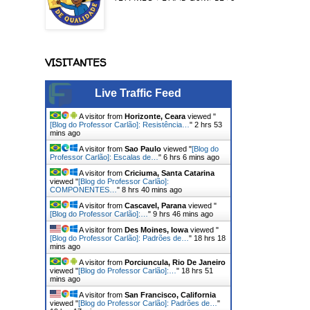
VISITANTES
Live Traffic Feed
A visitor from
Horizonte, Ceara
viewed "
[Blog do Professor Carlão]: Resistência…
"
2 hrs 53
mins ago
A visitor from
Sao Paulo
viewed "
[Blog do
Professor Carlão]: Escalas de…
"
6 hrs 6 mins ago
A visitor from
Criciuma, Santa Catarina
viewed "
[Blog do Professor Carlão]:
COMPONENTES…
"
8 hrs 40 mins ago
A visitor from
Cascavel, Parana
viewed "
[Blog do Professor Carlão]:…
"
9 hrs 46 mins ago
A visitor from
Des Moines, Iowa
viewed "
[Blog do Professor Carlão]: Padrões de…
"
18 hrs 18
mins ago
A visitor from
Porciuncula, Rio De Janeiro
viewed "
[Blog do Professor Carlão]:…
"
18 hrs 51
mins ago
A visitor from
San Francisco, California
viewed "
[Blog do Professor Carlão]: Padrões de…
"