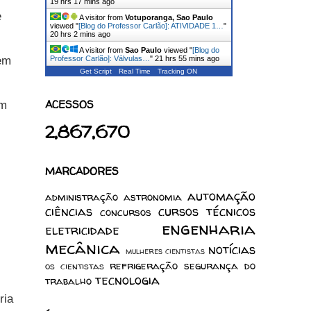
19 hrs 17 mins ago
e
A visitor from
Votuporanga, Sao Paulo
viewed "
[Blog do Professor Carlão]: ATIVIDADE 1…
"
20 hrs 2 mins ago
A visitor from
Sao Paulo
viewed "
[Blog do
 em
Professor Carlão]: Válvulas…
"
21 hrs 55 mins ago
Get Script
Real Time
Tracking ON
ACESSOS
am
2,867,670
MARCADORES
automação
administração
astronomia
ciências
cursos técnicos
concursos
engenharia
eletricidade
mecânica
notícias
mulheres cientistas
refrigeração
segurança do
os cientistas
tecnologia
trabalho
ria