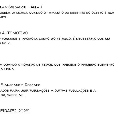
rma Soldador - Aula 1
ela utilizada quando o tamanho do desenho do objeto é igu
es...
O AUTOMOTIVO
o funcione e promova conforto térmico, é necessário que um
no v...
 quando o número de zeros, que precede o primeiro element
 linha...
, Flangeado e Roscado
lizados para unir tubulações a outras tubulações e a
r, vasos de...
EIRA][52_2026]