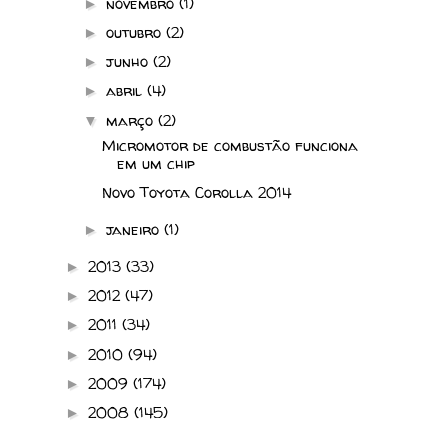
novembro
(1)
►
outubro
(2)
►
junho
(2)
►
abril
(4)
►
março
(2)
▼
Micromotor de combustão funciona
em um chip
Novo Toyota Corolla 2014
janeiro
(1)
►
2013
(33)
►
2012
(47)
►
2011
(34)
►
2010
(94)
►
2009
(174)
►
2008
(145)
►