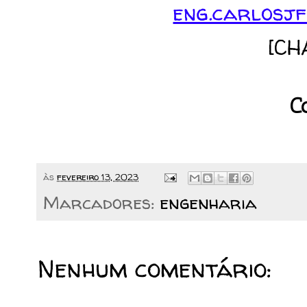
eng.carlosjf
[CH
C
às
fevereiro 13, 2023
Marcadores:
engenharia
Nenhum comentário: