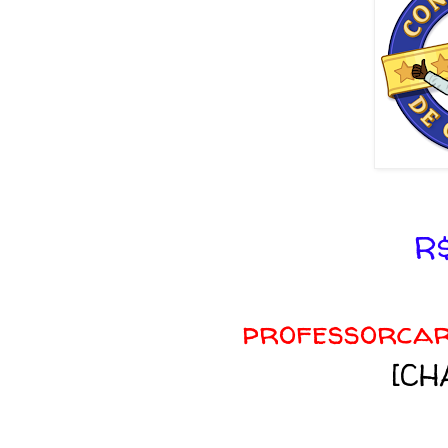
R
professorcar
[CH