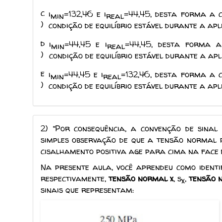
c
i
=132,46 e i
=44,45, desta forma a 
min
real
)
condição de equilíbrio estável durante a ap
d
i
=44,45 e i
=44,45, desta forma a
min
real
)
condição de equilíbrio estável durante a ap
e
i
=44,45 e i
=132,46, desta forma a 
min
real
)
condição de equilíbrio estável durante a ap
2)
“Por consequência, a convenção de sina
simples observação de que a tensão normal p
cisalhamento positiva age para cima na face d
Na presente aula, você aprendeu como ident
respectivamente,
tensão normal x
, s
,
tensão 
x
sinais que representam: