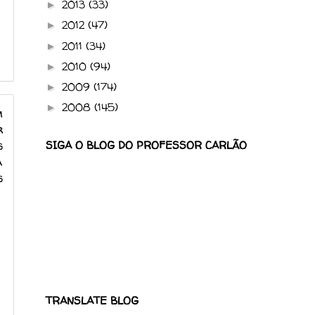
2013
(33)
►
2012
(47)
►
2011
(34)
►
2010
(94)
►
2009
(174)
►
2008
(145)
►
m
r
s
SIGA O BLOG DO PROFESSOR CARLÃO
A
s
TRANSLATE BLOG