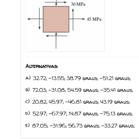
Alternativas:
a)
32.72; -13.55; 38.79 graus; -51.21 graus;
b)
72.03; -31.08; 54.59 graus; -35.41 graus;
c)
20.82; 45.97; -46.81 graus; 43.19 graus;
d)
52.97; -67.97; 14.87 graus; -75.13 graus;
e)
87.05; -31.96; 56.73 graus; -33.27 graus;