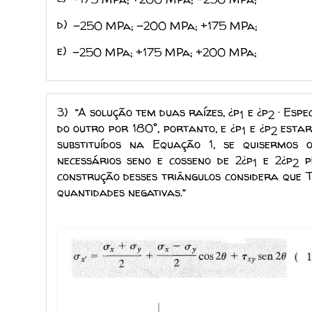
d)
-250 MPa; -200 MPa; +175 MPa;
e)
-250 MPa; +175 MPa; +200 MPa;
3)
“A solução tem duas raízes, ¿p
e ¿p
· Espe
1
2
do outro por 180°, portanto, e ¿p
e ¿p
estar
1
2
substituídos na Equação 1, se quisermos 
necessários seno e cosseno de 2¿p
e 2¿p
pe
1
2
construção desses triângulos considera que 
quantidades negativas.”