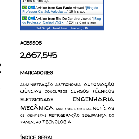
17 hrs 8 mins ago
A visitor from
Sao Paulo
viewed "
[Blog do
Professor Carlão]: Válvulas…
"
19 hrs ago
A visitor from
Rio De Janeiro
viewed "
[Blog
do Professor Carlão]: AV2 -…
"
20 hrs 6 mins ago
Get Script
Real Time
Tracking ON
ACESSOS
2,867,545
m
o
MARCADORES
automação
administração
astronomia
ciências
cursos técnicos
concursos
engenharia
eletricidade
mecânica
notícias
mulheres cientistas
refrigeração
segurança do
os cientistas
tecnologia
trabalho
ÍNDICE GERAL