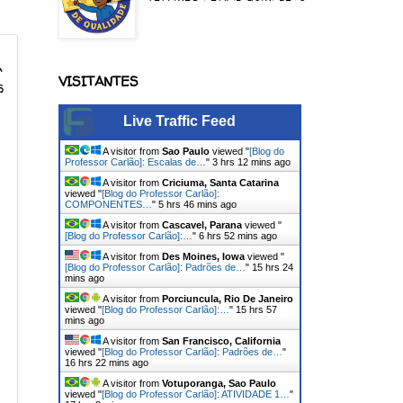
a
VISITANTES
s
Live Traffic Feed
A visitor from
Sao Paulo
viewed "
[Blog do
Professor Carlão]: Escalas de…
"
3 hrs 12 mins ago
A visitor from
Criciuma, Santa Catarina
viewed "
[Blog do Professor Carlão]:
COMPONENTES…
"
5 hrs 46 mins ago
A visitor from
Cascavel, Parana
viewed "
[Blog do Professor Carlão]:…
"
6 hrs 52 mins ago
A visitor from
Des Moines, Iowa
viewed "
[Blog do Professor Carlão]: Padrões de…
"
15 hrs 24
mins ago
A visitor from
Porciuncula, Rio De Janeiro
viewed "
[Blog do Professor Carlão]:…
"
15 hrs 57
mins ago
A visitor from
San Francisco, California
viewed "
[Blog do Professor Carlão]: Padrões de…
"
16 hrs 22 mins ago
A visitor from
Votuporanga, Sao Paulo
viewed "
[Blog do Professor Carlão]: ATIVIDADE 1…
"