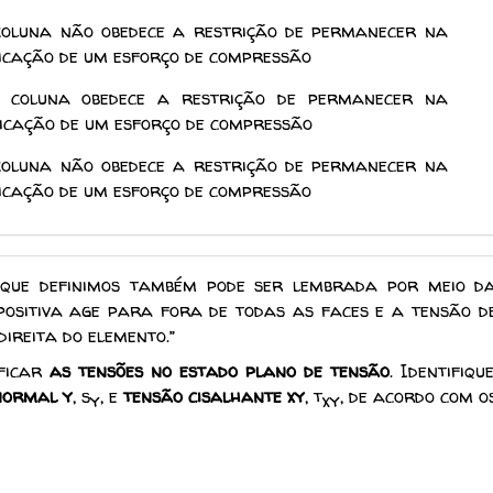
coluna não obedece a restrição de permanecer na
licação de um esforço de compressão
 coluna obedece a restrição de permanecer na
licação de um esforço de compressão
coluna não obedece a restrição de permanecer na
licação de um esforço de compressão
l que definimos também pode ser lembrada por meio d
ositiva age para fora de todas as faces e a tensão d
ireita do elemento.”
ificar
as tensões no estado plano de tensão
. Identifique
normal y
, s
, e
tensão cisalhante xy
, t
, de acordo com o
y
xy