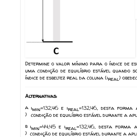
Determine o valor mínimo para o índice de esb
uma condição de equilíbrio estável quando s
índice de esbeltez real da coluna (i
) obede
real
Alternativas:
a
i
=132,46 e i
=132,46, desta forma 
min
real
)
condição de equilíbrio estável durante a a
b
i
=44,45 e i
=132,46, desta forma 
min
real
)
condição de equilíbrio estável durante a ap