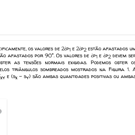
cificamente, os valores de 2¿p
e 2¿p
estão afastados u
1
2
ão afastados por 90°. Os valores de ¿p
e ¿p
devem se
1
2
obter as tensões normais exigidas. Podemos obter o
los triângulos sombreados mostrados na Figura 1. 
T
e (s
- s
) são ambas quantidades positivas ou amba
xy
x
y