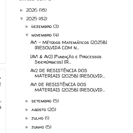
2026
(18)
►
2025
(82)
▼
dezembro
(3)
►
novembro
(4)
▼
AV1 - Métodos Matemáticos [2025B]
[RESOLVIDA COM N...
[AV1 & AV2] [Fundição e Processos
Siderúrgicos] [R...
AV2 DE RESISTÊNCIA DOS
MATERIAIS [2025B] [RESOLVID...
a
e
AV1 DE RESISTÊNCIA DOS
MATERIAIS [2025B] [RESOLVID...
,
setembro
(5)
►
s
agosto
(20)
►
julho
(1)
►
junho
(5)
►