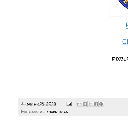
C
pixb
às
março 24, 2023
Marcadores:
engenharia