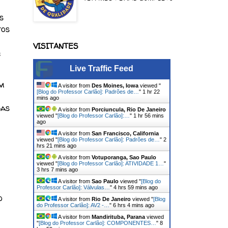
s
tos
VISITANTES
;
Live Traffic Feed
m
A visitor from
Des Moines, Iowa
viewed "
[Blog do Professor Carlão]: Padrões de…
"
1 hr 22
mins ago
das
A visitor from
Porciuncula, Rio De Janeiro
viewed "
[Blog do Professor Carlão]:…
"
1 hr 56 mins
ago
A visitor from
San Francisco, California
viewed "
[Blog do Professor Carlão]: Padrões de…
"
2
hrs 21 mins ago
A visitor from
Votuporanga, Sao Paulo
viewed "
[Blog do Professor Carlão]: ATIVIDADE 1…
"
3 hrs 7 mins ago
A visitor from
Sao Paulo
viewed "
[Blog do
Professor Carlão]: Válvulas…
"
4 hrs 59 mins ago
o
A visitor from
Rio De Janeiro
viewed "
[Blog
do Professor Carlão]: AV2 -…
"
6 hrs 4 mins ago
A visitor from
Mandirituba, Parana
viewed
"
[Blog do Professor Carlão]: COMPONENTES…
"
8