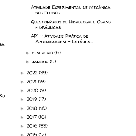
Atividade Experimental de Mecânica
dos Fluidos
Questionários de Hidrologia e Obras
Hidráulicas
AP1 - Atividade Prática de
Aprendizagem - Estática...
ga
fevereiro
(6)
►
janeiro
(5)
►
2022
(39)
►
2021
(19)
►
2020
(9)
►
ão
2019
(17)
►
2018
(16)
►
2017
(10)
►
2016
(53)
►
2015
(17)
►