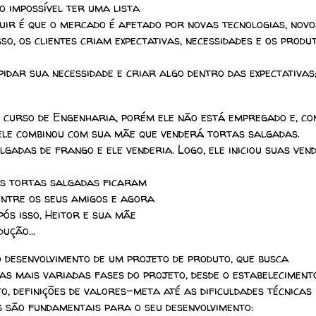
do impossível ter uma lista
cluir é que o mercado é afetado por novas tecnologias, novo
so, os clientes criam expectativas, necessidades e os produ
pidar sua necessidade e criar algo dentro das expectativas
r o curso de Engenharia, porém ele não está empregado e, co
 ele combinou com sua mãe que venderá tortas salgadas.
gadas de frango e ele venderia. Logo, ele iniciou suas ven
 as tortas salgadas ficaram
ntre os seus amigos e agora
ós isso, Heitor e sua mãe
ução...
o desenvolvimento de um projeto de produto, que busca
 as mais variadas fases do projeto, desde o estabeleciment
to, definições de valores-meta até as dificuldades técnicas
is são fundamentais para o seu desenvolvimento: