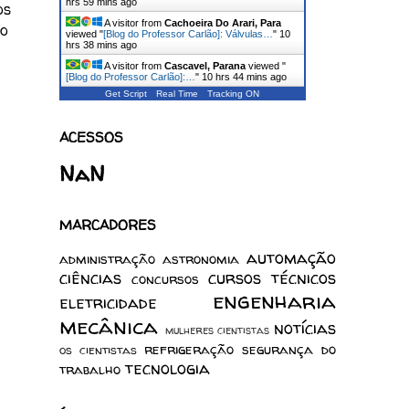
hrs 59 mins ago
os
A visitor from
Cachoeira Do Arari, Para
to
viewed "
[Blog do Professor Carlão]: Válvulas…
"
10
hrs 38 mins ago
A visitor from
Cascavel, Parana
viewed "
[Blog do Professor Carlão]:…
"
10 hrs 44 mins ago
Get Script
Real Time
Tracking ON
ACESSOS
NaN
MARCADORES
automação
administração
astronomia
ciências
cursos técnicos
concursos
engenharia
eletricidade
mecânica
notícias
mulheres cientistas
refrigeração
segurança do
os cientistas
tecnologia
trabalho