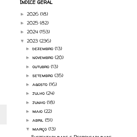
ÍNDICE GERAL
2026
(18)
►
2025
(82)
►
2024
(153)
►
2023
(236)
▼
dezembro
(13)
►
novembro
(20)
►
outubro
(13)
►
setembro
(35)
►
agosto
(16)
►
julho
(24)
►
junho
(18)
►
maio
(22)
►
abril
(51)
►
março
(13)
▼
Sustentabilidade e Responsabilidade