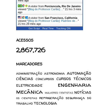
mins ago
A visitor from
Porciuncula, Rio De Janeiro
viewed "
[Blog do Professor Carlão]:…
"
21 hrs 4 mins
ago
A visitor from
San Francisco, California
viewed "
[Blog do Professor Carlão]: Padrões de…
"
21 hrs 29 mins ago
Get Script
Real Time
Tracking ON
ACESSOS
2,867,726
MARCADORES
automação
administração
astronomia
ciências
cursos técnicos
concursos
engenharia
eletricidade
mecânica
notícias
mulheres cientistas
refrigeração
segurança do
os cientistas
tecnologia
trabalho