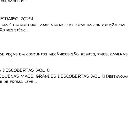
r, vasos de...
EIRA][52_2026]
a é um material amplamente utilizado na construção civil,
o resistênc...
de peças em conjuntos mecânicos são: rebites, pinos, cavilhas
DESCOBERTAS [VOL. 1]
EQUENAS MÃOS, GRANDES DESCOBERTAS [VOL. 1] Desenvolv
 de forma leve ...