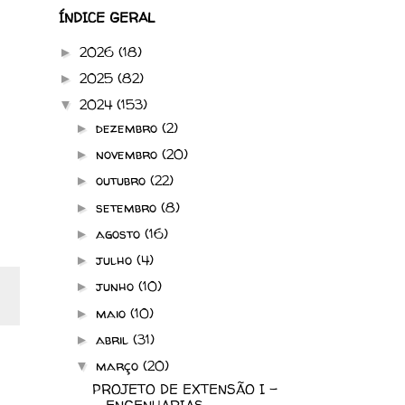
ÍNDICE GERAL
2026
(18)
►
2025
(82)
►
2024
(153)
▼
dezembro
(2)
►
novembro
(20)
►
outubro
(22)
►
setembro
(8)
►
agosto
(16)
►
julho
(4)
►
junho
(10)
►
maio
(10)
►
abril
(31)
►
março
(20)
▼
PROJETO DE EXTENSÃO I -