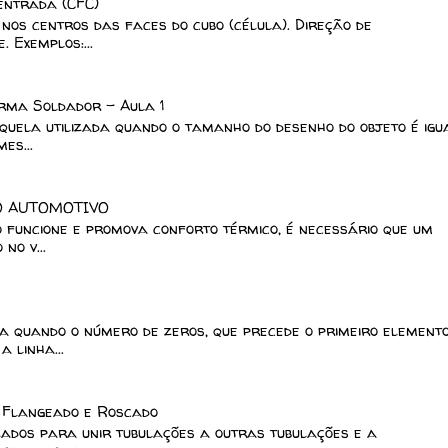
centrada (CFC)
nos centros das faces do cubo (célula). Direção de
 Exemplos:...
rma Soldador - Aula 1
ela utilizada quando o tamanho do desenho do objeto é igu
es...
O AUTOMOTIVO
o funcione e promova conforto térmico, é necessário que um
no v...
 quando o número de zeros, que precede o primeiro element
 linha...
, Flangeado e Roscado
lizados para unir tubulações a outras tubulações e a