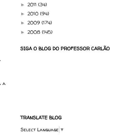
2011
(34)
►
2010
(94)
►
2009
(174)
►
2008
(145)
►
SIGA O BLOG DO PROFESSOR CARLÃO
,
a a
TRANSLATE BLOG
Select Language
▼