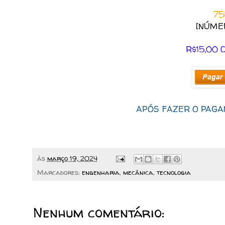
75
[NÚME
R$15,00 
APÓS FAZER O PAGA
às
março 19, 2024
Marcadores:
engenharia
,
mecânica
,
tecnologia
Nenhum comentário: