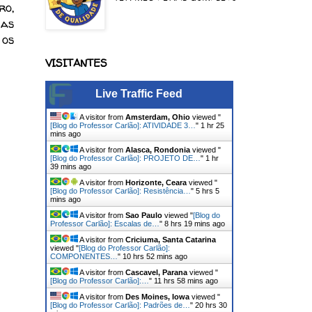
ro,
das
 os
VISITANTES
Live Traffic Feed
A visitor from
Amsterdam, Ohio
viewed "
[Blog do Professor Carlão]: ATIVIDADE 3…
"
1 hr 25
mins ago
A visitor from
Alasca, Rondonia
viewed "
[Blog do Professor Carlão]: PROJETO DE…
"
1 hr
39 mins ago
A visitor from
Horizonte, Ceara
viewed "
[Blog do Professor Carlão]: Resistência…
"
5 hrs 5
mins ago
A visitor from
Sao Paulo
viewed "
[Blog do
Professor Carlão]: Escalas de…
"
8 hrs 19 mins ago
A visitor from
Criciuma, Santa Catarina
viewed "
[Blog do Professor Carlão]:
COMPONENTES…
"
10 hrs 52 mins ago
A visitor from
Cascavel, Parana
viewed "
[Blog do Professor Carlão]:…
"
11 hrs 58 mins ago
A visitor from
Des Moines, Iowa
viewed "
[Blog do Professor Carlão]: Padrões de…
"
20 hrs 30