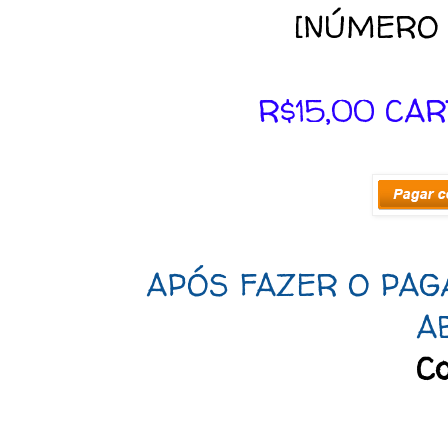
[NÚMERO 
R$15,00 CA
APÓS FAZER O PAG
A
Co