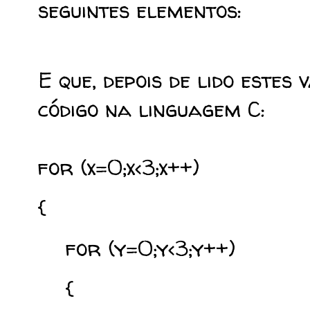
seguintes elementos:
E que, depois de lido estes
código na linguagem C:
for (x=0;x<3;x++)
{
for (y=0;y<3;y++)
{