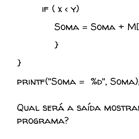
if ( x < y)
Soma = Soma + M[x]
}
}
printf("Soma = %d", Soma)
Qual será a saída mostra
programa?